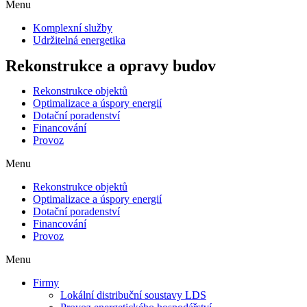
Menu
Komplexní služby
Udržitelná energetika
Rekonstrukce a opravy budov
Rekonstrukce objektů
Optimalizace a úspory energií
Dotační poradenství
Financování
Provoz
Menu
Rekonstrukce objektů
Optimalizace a úspory energií
Dotační poradenství
Financování
Provoz
Menu
Firmy
Lokální distribuční soustavy LDS