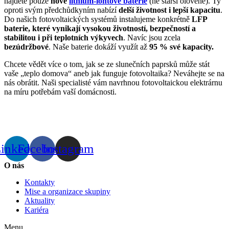
najdete pouze
nové
lithium-iontové baterie
(ne starší olověné). Ty
oproti svým předchůdkyním nabízí
delší životnost i lepší kapacitu
.
Do našich fotovoltaických systémů instalujeme konkrétně
LFP
baterie, které vynikají vysokou životností, bezpečností a
stabilitou i při teplotních výkyvech
. Navíc jsou zcela
bezúdržbové
. Naše baterie dokáží využít až
95 % své kapacity.
Chcete vědět více o tom, jak se ze slunečních paprsků může stát
vaše „teplo domova“ aneb jak funguje fotovoltaika? Neváhejte se na
nás obrátit. Naši specialisté vám navrhnou fotovoltaickou elektrárnu
na míru potřebám vaší domácnosti.
inkedin
Facebook
Instagram
O nás
Kontakty
Mise a organizace skupiny
Aktuality
Kariéra
Menu