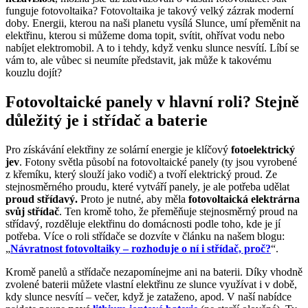
funguje fotovoltaika? Fotovoltaika je takový velký zázrak moderní
doby. Energii, kterou na naši planetu vysílá Slunce, umí přeměnit na
elektřinu, kterou si můžeme doma topit, svítit, ohřívat vodu nebo
nabíjet elektromobil. A to i tehdy, když venku slunce nesvítí. Líbí se
vám to, ale vůbec si neumíte představit, jak může k takovému
kouzlu dojít?
Fotovoltaické panely v hlavní roli? Stejně
důležitý je i střídač a baterie
Pro získávání elektřiny ze solární energie je klíčový
fotoelektrický
jev
. Fotony světla působí na fotovoltaické panely (ty jsou vyrobené
z křemíku, který slouží jako vodič) a tvoří elektrický proud. Ze
stejnosměrného proudu, které vytváří panely, je ale potřeba udělat
proud střídavý.
Proto je nutné, aby měla
fotovoltaická elektrárna
svůj střídač
. Ten kromě toho, že přeměňuje stejnosměrný proud na
střídavý, rozděluje elektřinu do domácnosti podle toho, kde je jí
potřeba. Více o roli střídače se dozvíte v článku na našem blogu:
„
Návratnost fotovoltaiky – rozhoduje o ní i střídač, proč?
“.
Kromě panelů a střídače nezapomínejme ani na baterii. Díky vhodně
zvolené baterii můžete vlastní elektřinu ze slunce využívat i v době,
kdy slunce nesvítí – večer, když je zataženo, apod. V naší nabídce