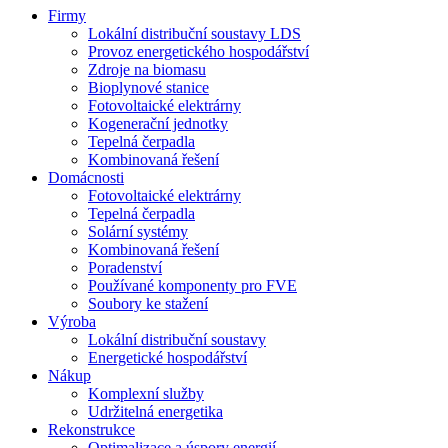
Firmy
Lokální distribuční soustavy LDS
Provoz energetického hospodářství
Zdroje na biomasu
Bioplynové stanice
Fotovoltaické elektrárny
Kogenerační jednotky
Tepelná čerpadla
Kombinovaná řešení
Domácnosti
Fotovoltaické elektrárny
Tepelná čerpadla
Solární systémy
Kombinovaná řešení
Poradenství
Používané komponenty pro FVE
Soubory ke stažení
Výroba
Lokální distribuční soustavy
Energetické hospodářství
Nákup
Komplexní služby
Udržitelná energetika
Rekonstrukce
Optimalizace a úspory energií