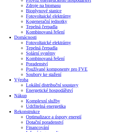
Provoz energetického hospodářství
Zdroje na biomasu
Bioplynové stanice
Fotovoltaické elektrárny
Kogenerační jednotky
Tepelná čerpadla
Kombinovaná řešení
Domácnosti
Fotovoltaické elektrárny
Tepelná čerpadla
Solární systémy
Kombinovaná řešení
Poradenství
Používané komponenty pro FVE
Soubory ke stažení
Výroba
Lokální distribuční soustavy
Energetické hospodářství
Nákup
Komplexní služby
Udržitelná energetika
Rekonstrukce
Optimalizace a úspory energií
Dotační poradenství
Financování