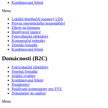
Kombinovaná řešení
Menu
Lokální distribuční soustavy LDS
Provoz energetického hospodářství
Zdroje na biomasu
Bioplynové stanice
Fotovoltaické elektrárny
Kogenerační jednotky
Tepelná čerpadla
Kombinovaná řešení
Domácnosti
(B2C)
Fotovoltaické elektrárny
Tepelná čerpadla
Solární systémy
Kombinovaná řešení
Poradenství
Používané komponenty pro FVE
Dokumenty ke stažení
Menu