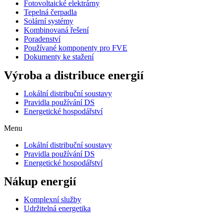
Fotovoltaické elektrárny
Tepelná čerpadla
Solární systémy
Kombinovaná řešení
Poradenství
Používané komponenty pro FVE
Dokumenty ke stažení
Výroba a distribuce energií
Lokální distribuční soustavy
Pravidla používání DS
Energetické hospodářství
Menu
Lokální distribuční soustavy
Pravidla používání DS
Energetické hospodářství
Nákup energií
Komplexní služby
Udržitelná energetika