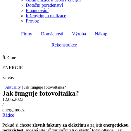
Dotační poradenství
Financování
Inženýring a realizace
Provoz
Firmy
Domácnosti
Výroba
Nákup
Rekonstrukce
Řešíme
ENERGIE
za vás
|
Aktuality
|
Jak funguje fotovoltaika?
Jak funguje fotovoltaika?
12.05.2023
/
energamocz
Rádce
Pokud si chcete
zlevnit faktury za
elektřinu
a zajistit
energetickou
nezávislost
, možná jste už zauvažovali o vlastní fotovoltaice. Jak