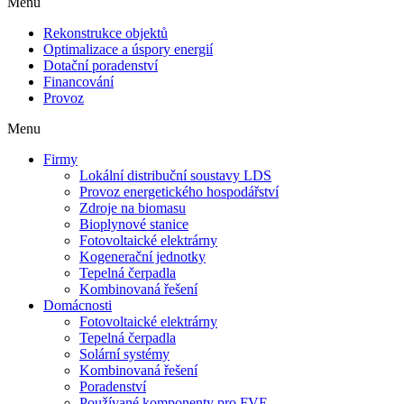
Menu
Rekonstrukce objektů
Optimalizace a úspory energií
Dotační poradenství
Financování
Provoz
Menu
Firmy
Lokální distribuční soustavy LDS
Provoz energetického hospodářství
Zdroje na biomasu
Bioplynové stanice
Fotovoltaické elektrárny
Kogenerační jednotky
Tepelná čerpadla
Kombinovaná řešení
Domácnosti
Fotovoltaické elektrárny
Tepelná čerpadla
Solární systémy
Kombinovaná řešení
Poradenství
Používané komponenty pro FVE