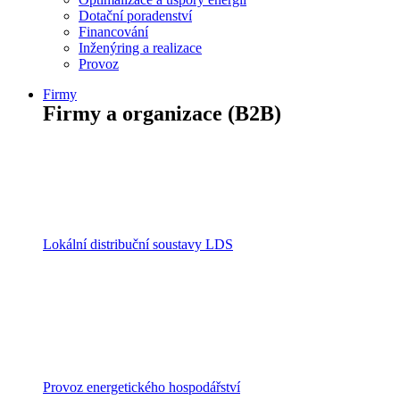
Dotační poradenství
Financování
Inženýring a realizace
Provoz
Firmy
Firmy a organizace (B2B)
Lokální distribuční soustavy LDS
Provoz energetického hospodářství