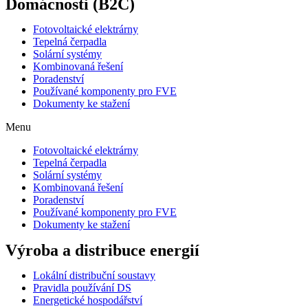
Domácnosti
(B2C)
Fotovoltaické elektrárny
Tepelná čerpadla
Solární systémy
Kombinovaná řešení
Poradenství
Používané komponenty pro FVE
Dokumenty ke stažení
Menu
Fotovoltaické elektrárny
Tepelná čerpadla
Solární systémy
Kombinovaná řešení
Poradenství
Používané komponenty pro FVE
Dokumenty ke stažení
Výroba a distribuce energií
Lokální distribuční soustavy
Pravidla používání DS
Energetické hospodářství