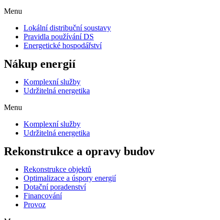
Menu
Lokální distribuční soustavy
Pravidla používání DS
Energetické hospodářství
Nákup energií
Komplexní služby
Udržitelná energetika
Menu
Komplexní služby
Udržitelná energetika
Rekonstrukce a opravy budov
Rekonstrukce objektů
Optimalizace a úspory energií
Dotační poradenství
Financování
Provoz