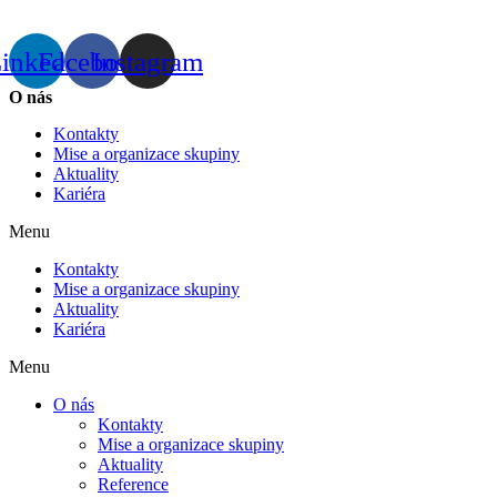
inkedin
Facebook
Instagram
O nás
Kontakty
Mise a organizace skupiny
Aktuality
Kariéra
Menu
Kontakty
Mise a organizace skupiny
Aktuality
Kariéra
Menu
O nás
Kontakty
Mise a organizace skupiny
Aktuality
Reference