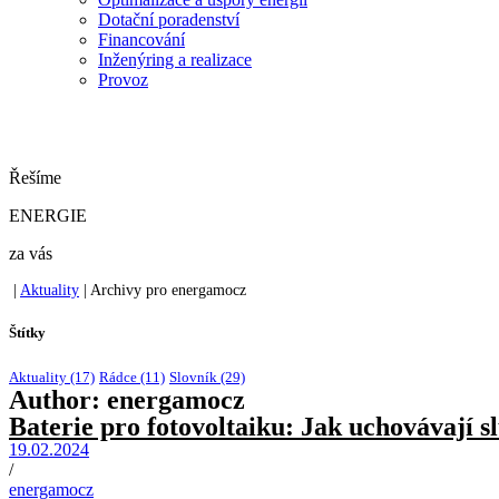
Dotační poradenství
Financování
Inženýring a realizace
Provoz
Řešíme
ENERGIE
za vás
|
Aktuality
|
Archivy pro energamocz
Štítky
Aktuality
(17)
Rádce
(11)
Slovník
(29)
Author:
energamocz
Baterie pro fotovoltaiku: Jak uchovávají s
19.02.2024
/
energamocz