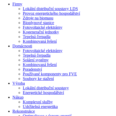
Firmy
Lokální distribuční soustavy LDS
Provoz energetického hospodářství
Zdroje na biomasu
Bioplynové stanice
Fotovoltaické elektrárny
Kogenerační jednotky
Tepelná čerpadla
Kombinovaná řešení
Domácnosti
Fotovoltaické elektrárny
Tepelná čerpadla
Solární systémy
Kombinovaná řešení
Poradenství
Používané komponenty pro FVE
Soubory ke stažení
Výroba
Lokální distribuční soustavy
Energetické hospodářství
Nákup
Komplexní služby
Udržitelná energetika
Rekonstrukce
Optimalizace a úspory energií